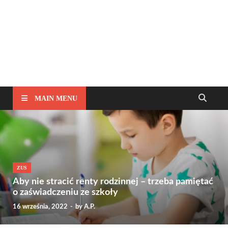
MAIN MENU
ZUS
Aby nie stracić renty rodzinnej – trzeba pamiętać
o zaświadczeniu ze szkoły
16 września, 2022
-
by
A.P.