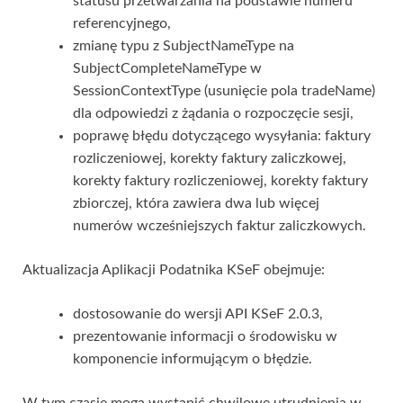
statusu przetwarzania na podstawie numeru
referencyjnego,
zmianę typu z SubjectNameType na
SubjectCompleteNameType w
SessionContextType (usunięcie pola tradeName)
dla odpowiedzi z żądania o rozpoczęcie sesji,
poprawę błędu dotyczącego wysyłania: faktury
rozliczeniowej, korekty faktury zaliczkowej,
korekty faktury rozliczeniowej, korekty faktury
zbiorczej, która zawiera dwa lub więcej
numerów wcześniejszych faktur zaliczkowych.
Aktualizacja Aplikacji Podatnika KSeF obejmuje:
dostosowanie do wersji API KSeF 2.0.3,
prezentowanie informacji o środowisku w
komponencie informującym o błędzie.
W tym czasie mogą wystąpić chwilowe utrudnienia w