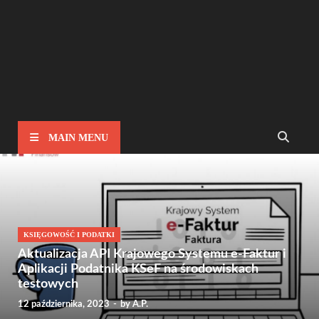
MAIN MENU
KSIĘGOWOŚĆ I PODATKI
Aktualizacja API Krajowego Systemu e-Faktur i
Aplikacji Podatnika KSeF na środowiskach
testowych
12 października, 2023
-
by
A.P.