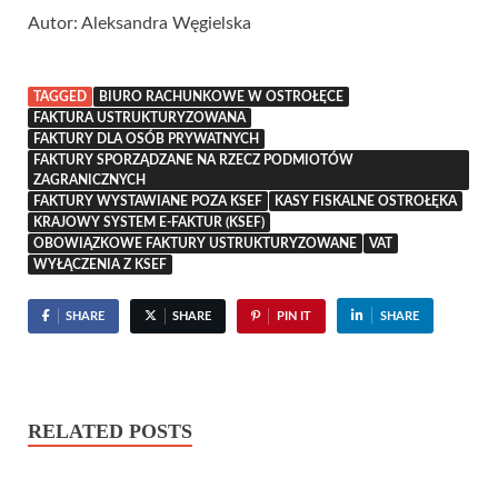
Autor: Aleksandra Węgielska
TAGGED
BIURO RACHUNKOWE W OSTROŁĘCE
FAKTURA USTRUKTURYZOWANA
FAKTURY DLA OSÓB PRYWATNYCH
FAKTURY SPORZĄDZANE NA RZECZ PODMIOTÓW
ZAGRANICZNYCH
FAKTURY WYSTAWIANE POZA KSEF
KASY FISKALNE OSTROŁĘKA
KRAJOWY SYSTEM E-FAKTUR (KSEF)
OBOWIĄZKOWE FAKTURY USTRUKTURYZOWANE
VAT
WYŁĄCZENIA Z KSEF
SHARE
SHARE
PIN IT
SHARE
RELATED POSTS