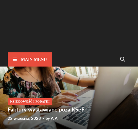
MAIN MENU
KSIĘGOWOŚĆ I PODATKI
Faktury wystawiane poza KSeF
22 września, 2023
-
by
A.P.