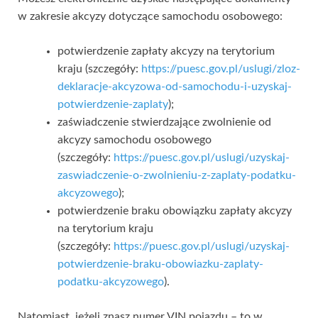
w zakresie akcyzy dotyczące samochodu osobowego:
potwierdzenie zapłaty akcyzy na terytorium
kraju (szczegóły:
https://puesc.gov.pl/uslugi/zloz-
deklaracje-akcyzowa-od-samochodu-i-uzyskaj-
potwierdzenie-zaplaty
);
zaświadczenie stwierdzające zwolnienie od
akcyzy samochodu osobowego
(szczegóły:
https://puesc.gov.pl/uslugi/uzyskaj-
zaswiadczenie-o-zwolnieniu-z-zaplaty-podatku-
akcyzowego
);
potwierdzenie braku obowiązku zapłaty akcyzy
na terytorium kraju
(szczegóły:
https://puesc.gov.pl/uslugi/uzyskaj-
potwierdzenie-braku-obowiazku-zaplaty-
podatku-akcyzowego
).
Natomiast, jeżeli znasz numer VIN pojazdu – to w