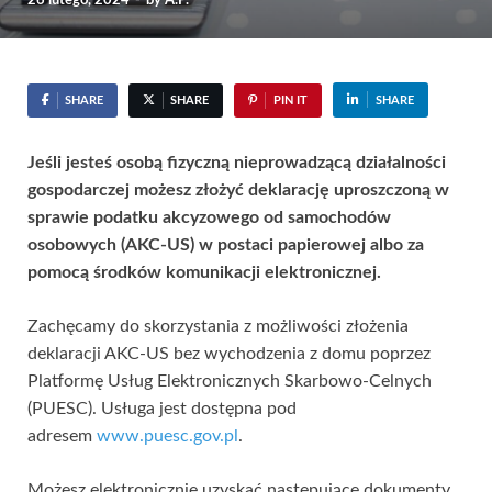
26 lutego, 2024
-
by
A.P.
SHARE
SHARE
PIN IT
SHARE
Jeśli jesteś osobą fizyczną nieprowadzącą działalności
gospodarczej możesz złożyć deklarację uproszczoną w
sprawie podatku akcyzowego od samochodów
osobowych (AKC-US) w postaci papierowej albo za
pomocą środków komunikacji elektronicznej.
Zachęcamy do skorzystania z możliwości złożenia
deklaracji AKC-US bez wychodzenia z domu poprzez
Platformę Usług Elektronicznych Skarbowo-Celnych
(PUESC). Usługa jest dostępna pod
adresem
www.puesc.gov.pl
.
Możesz elektronicznie uzyskać następujące dokumenty