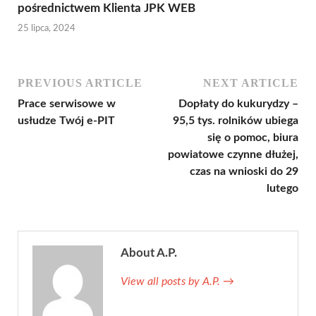
pośrednictwem Klienta JPK WEB
25 lipca, 2024
PREVIOUS ARTICLE
NEXT ARTICLE
Prace serwisowe w
Dopłaty do kukurydzy –
usłudze Twój e-PIT
95,5 tys. rolników ubiega
się o pomoc, biura
powiatowe czynne dłużej,
czas na wnioski do 29
lutego
About A.P.
View all posts by A.P.
→