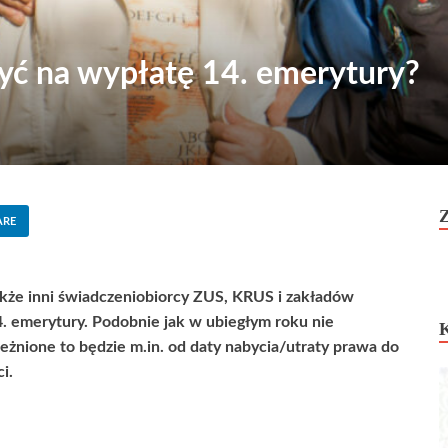
zyć na wypłatę 14. emerytury?
ARE
 także inni świadczeniobiorcy ZUS, KRUS i zakładów
 emerytury. Podobnie jak w ubiegłym roku nie
żnione to będzie m.in. od daty nabycia/utraty prawa do
i.