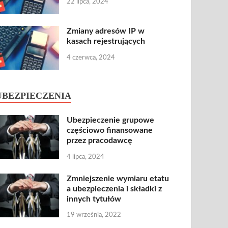
22 lipca, 2024
Zmiany adresów IP w
kasach rejestrujących
4 czerwca, 2024
UBEZPIECZENIA
Ubezpieczenie grupowe
częściowo finansowane
przez pracodawcę
4 lipca, 2024
Zmniejszenie wymiaru etatu
a ubezpieczenia i składki z
innych tytułów
19 września, 2022