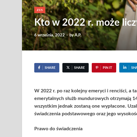
ZUS
Kto w 2022 r. może lic
6 września, 2022
-
by
A.P.
SHARE
SHARE
PIN IT
SH
W 2022 r. po raz kolejny emeryci i renciści, a
emerytalnych służb mundurowych otrzymają 14.
wszystkim jednak zostaną one wypłacone. Uzale
świadczenia podstawowego oraz jego wysokośc
Prawo do świadczenia