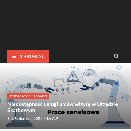
MAIN MENU
KSIĘGOWOŚĆ I PODATKI
Niedostępność usługi umów wizytę w Urzędzie
Skarbowym
9 października, 2023
-
by
A.P.