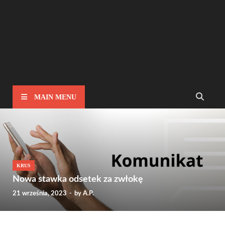
MAIN MENU
KRUS
Nowa stawka odsetek za zwłokę
21 września, 2023
-
by
A.P.