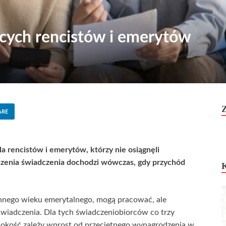
ących rencistów i emerytów
ARE
la rencistów i emerytów, którzy nie osiągnęli
enia świadczenia dochodzi wówczas, gdy przychód
echnego wieku emerytalnego, mogą pracować, ale
iadczenia. Dla tych świadczeniobiorców co trzy
ysokość zależy wprost od przeciętnego wynagrodzenia w