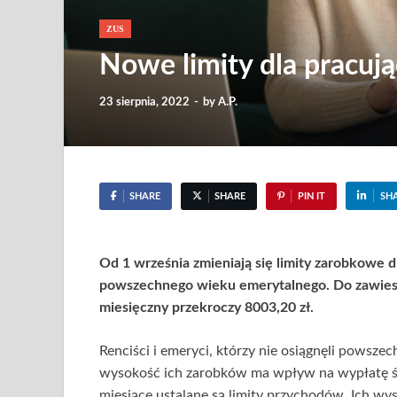
ZUS
Nowe limity dla pracuj
23 sierpnia, 2022
-
by
A.P.
SHARE
SHARE
PIN IT
SH
Od 1 września zmieniają się limity zarobkowe d
powszechnego wieku emerytalnego. Do zawiesz
miesięczny przekroczy 8003,20 zł.
Renciści i emeryci, którzy nie osiągnęli powsz
wysokość ich zarobków ma wpływ na wypłatę św
miesiące ustalane są limity przychodów. Ich w