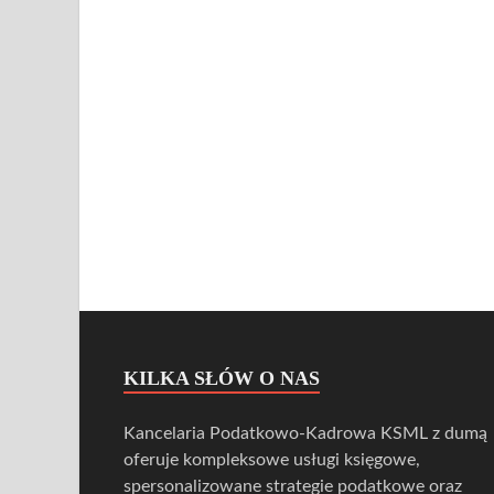
KILKA SŁÓW O NAS
Kancelaria Podatkowo-Kadrowa KSML z dumą
oferuje kompleksowe usługi księgowe,
spersonalizowane strategie podatkowe oraz