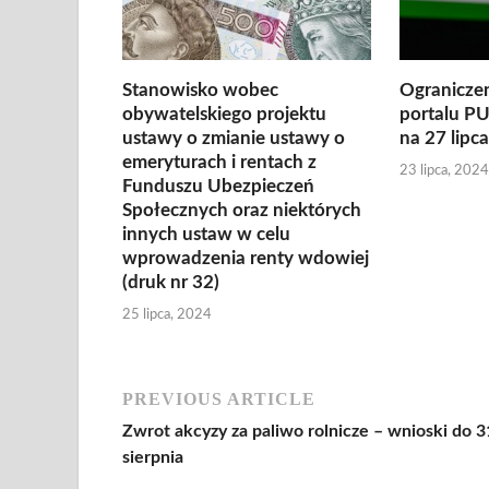
Stanowisko wobec
Ograniczen
obywatelskiego projektu
portalu P
ustawy o zmianie ustawy o
na 27 lipca
emeryturach i rentach z
23 lipca, 2024
Funduszu Ubezpieczeń
Społecznych oraz niektórych
innych ustaw w celu
wprowadzenia renty wdowiej
(druk nr 32)
25 lipca, 2024
PREVIOUS ARTICLE
Zwrot akcyzy za paliwo rolnicze – wnioski do 3
sierpnia