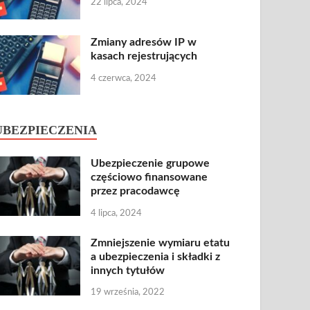
22 lipca, 2024
Zmiany adresów IP w
kasach rejestrujących
4 czerwca, 2024
UBEZPIECZENIA
Ubezpieczenie grupowe
częściowo finansowane
przez pracodawcę
4 lipca, 2024
Zmniejszenie wymiaru etatu
a ubezpieczenia i składki z
innych tytułów
19 września, 2022