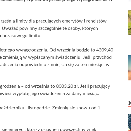
rześnia limity dla pracujących emerytów i rencistów
ch. Uważać powinny szczególnie te osoby, których
ychczasowego limitu.
iętnego wynagrodzenia. Od września będzie to 4309,40
nie zmieniają w wypłacanym świadczeniu. Jeśli przychód
iadczenia odpowiednio zmniejsza się za ten miesiąc, w
rodzenia – od września to 8003,20 zł. Jeśli pracujący
awiesi wypłatę jego świadczenia za dany miesiąc.
dzierniku i listopadzie. Zmienią się znowu od 1
ię emeryci, którzy osiągnęli powszechny wiek