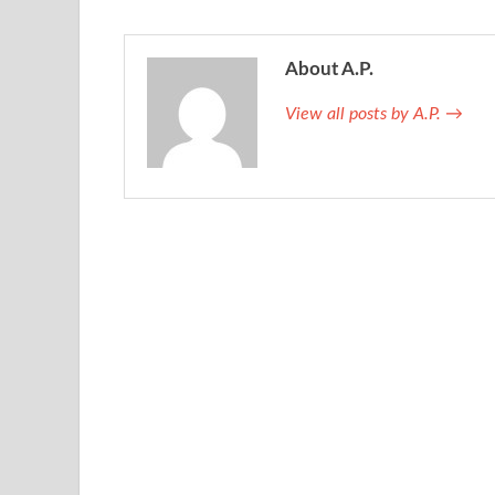
About A.P.
View all posts by A.P.
→