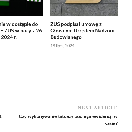
ie w dostępie do
ZUS podpisał umowę z
UE ZUS w nocy z 26
Głównym Urzędem Nadzoru
 2024 r.
Budowlanego
18 lipca, 2024
NEXT ARTICLE
1
Czy wykonywanie tatuaży podlega ewidencji w
kasie?