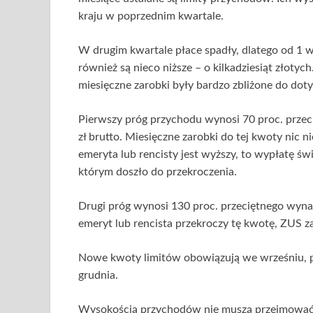
kraju w poprzednim kwartale.
W drugim kwartale płace spadły, dlatego od 1 w
również są nieco niższe – o kilkadziesiąt złoty
miesięczne zarobki były bardzo zbliżone do dot
Pierwszy próg przychodu wynosi 70 proc. przec
zł brutto. Miesięczne zarobki do tej kwoty nic 
emeryta lub rencisty jest wyższy, to wypłatę św
którym doszło do przekroczenia.
Drugi próg wynosi 130 proc. przeciętnego wynag
emeryt lub rencista przekroczy tę kwotę, ZUS z
Nowe kwoty limitów obowiązują we wrześniu, paź
grudnia.
Wysokością przychodów nie muszą przejmować s