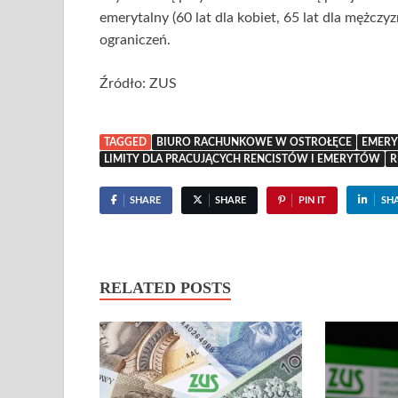
emerytalny (60 lat dla kobiet, 65 lat dla mężczy
ograniczeń.
Źródło: ZUS
TAGGED
BIURO RACHUNKOWE W OSTROŁĘCE
EMERY
LIMITY DLA PRACUJĄCYCH RENCISTÓW I EMERYTÓW
R
SHARE
SHARE
PIN IT
SH
RELATED POSTS