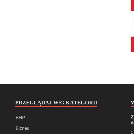
PRZEGLĄDAJ W/G KATEGORII
Z
BHP
d
Biznes
1