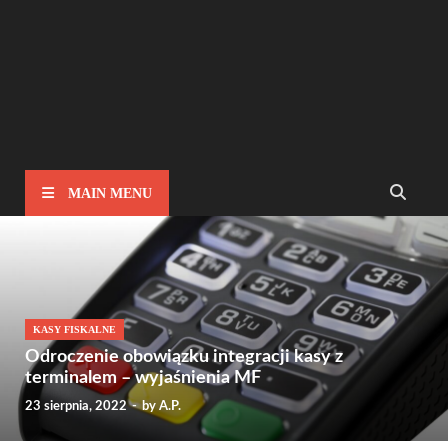
MAIN MENU
KASY FISKALNE
Odroczenie obowiązku integracji kasy z
terminalem – wyjaśnienia MF
23 sierpnia, 2022
-
by
A.P.