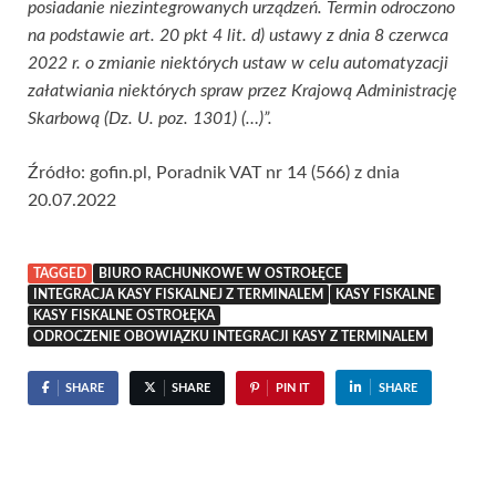
posiadanie niezintegrowanych urządzeń. Termin odroczono
na podstawie art. 20 pkt 4 lit. d) ustawy z dnia 8 czerwca
2022 r. o zmianie niektórych ustaw w celu automatyzacji
załatwiania niektórych spraw przez Krajową Administrację
Skarbową (Dz. U. poz. 1301) (…)”.
Źródło: gofin.pl, Poradnik VAT nr 14 (566) z dnia
20.07.2022
TAGGED
BIURO RACHUNKOWE W OSTROŁĘCE
INTEGRACJA KASY FISKALNEJ Z TERMINALEM
KASY FISKALNE
KASY FISKALNE OSTROŁĘKA
ODROCZENIE OBOWIĄZKU INTEGRACJI KASY Z TERMINALEM
SHARE
SHARE
PIN IT
SHARE