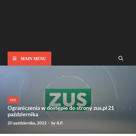
MAIN MENU
ZUS
Ograniczenia w dostępie do strony zus.pl 21
października
20 października, 2022
-
by
A.P.