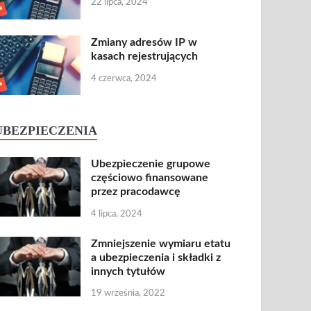
22 lipca, 2024
Zmiany adresów IP w
kasach rejestrujących
4 czerwca, 2024
UBEZPIECZENIA
Ubezpieczenie grupowe
częściowo finansowane
przez pracodawcę
4 lipca, 2024
Zmniejszenie wymiaru etatu
a ubezpieczenia i składki z
innych tytułów
19 września, 2022