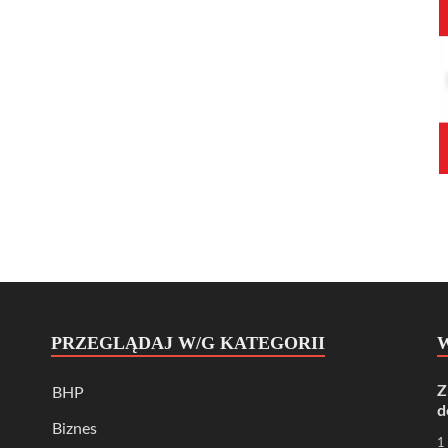
PRZEGLĄDAJ W/G KATEGORII
Z
BHP
d
Biznes
1