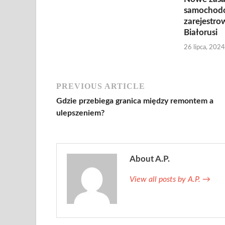
samochod
zarejestr
Białorusi
26 lipca, 2024
PREVIOUS ARTICLE
Gdzie przebiega granica między remontem a
ulepszeniem?
About A.P.
View all posts by A.P.
→