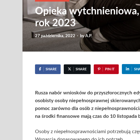
Opieka wytchnieniowa, 
rok 2023
27 października, 2022
-
by
A.P.
SHARE
SHARE
PIN IT
SH
Rusza nabór wniosków do przyszłorocznych ed
osobisty osoby niepełnosprawnej skierowanych
pomoc zarówno dla osób z niepełnosprawnościam
na środki finansowe mają czas do 10 listopada b
Osoby z niepełnosprawnościami potrzebują częs
Wsparcia dopasowanego do ich potrzeb.