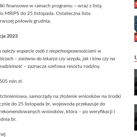
ki finansowe w ramach programu – wraz z listą
 MRiPS do 25 listopada. Ostateczna lista
wszej połowie grudnia.
cja 2023
h należy wsparcie osób z niepełnosprawnościami w
ciach – zarówno do lekarza czy urzędu, jak i kina czy na
modzielność
– zaznacza szefowa resortu rodziny.
505 mln zł.
chnieniowa, samorządy na złożenie wniosków na środki
icznie do 25 listopada br. wojewoda przekazuje do
tę rekomendowanych wniosków, która – po weryfikacji i
dnia br.
nej