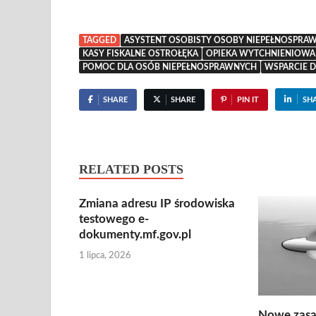
TAGGED
ASYSTENT OSOBISTY OSOBY NIEPEŁNOSPRAWN
KASY FISKALNE OSTROŁĘKA
OPIEKA WYTCHNIENIOWA
POMOC DLA OSÓB NIEPEŁNOSPRAWNYCH
WSPARCIE 
SHARE
SHARE
PIN IT
SH
RELATED POSTS
Zmiana adresu IP środowiska
testowego e-
dokumenty.mf.gov.pl
1 lipca, 2026
Nowe zasa