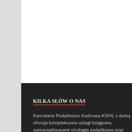
KILKA SŁÓW O NAS
Kancelaria Podatkowo-Kadrowa KSML z dumą
oferuje kompleksowe usługi księgowe,
spersonalizowane strategie podatkowe oraz