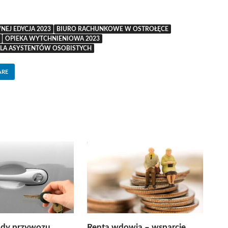
EJ EDYCJA 2023
BIURO RACHUNKOWE W OSTROŁĘCE
OPIEKA WYTCHNIENIOWA 2023
DLA ASYSTENTÓW OSOBISTYCH
ARE
dy przywozu
Renta wdowia – wsparcie