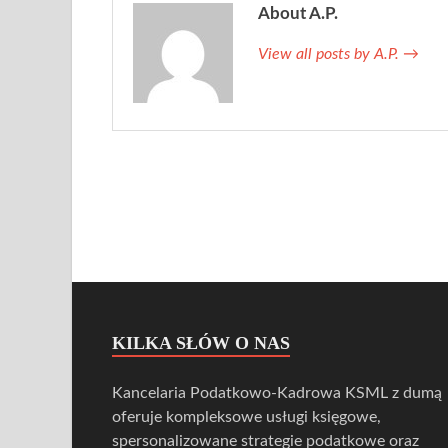
About A.P.
View all posts by A.P.
→
KILKA SŁÓW O NAS
Kancelaria Podatkowo-Kadrowa KSML z dumą
oferuje kompleksowe usługi księgowe,
spersonalizowane strategie podatkowe oraz