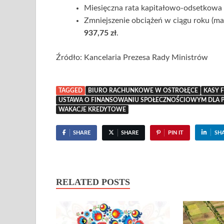
Miesięczna rata kapitałowo-odsetkowa (
Zmniejszenie obciążeń w ciągu roku (ma
937,75 zł
.
Źródło: Kancelaria Prezesa Rady Ministrów
TAGGED
BIURO RACHUNKOWE W OSTROŁĘCE
KASY 
USTAWA O FINANSOWANIU SPOŁECZNOŚCIOWYM DLA 
WAKACJE KREDYTOWE
SHARE
SHARE
PIN IT
SH
RELATED POSTS