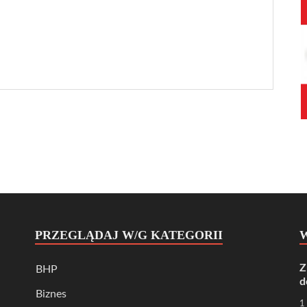
PRZEGLĄDAJ W/G KATEGORII
Z
BHP
d
Biznes
1