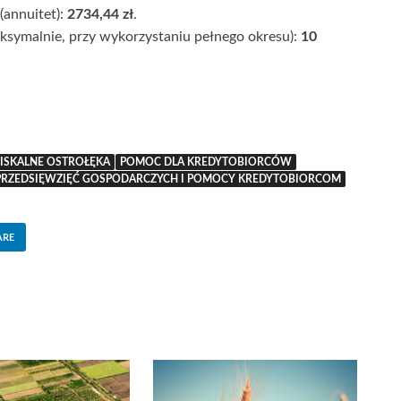
annuitet):
2734,44 zł
.
ksymalnie, przy wykorzystaniu pełnego okresu):
10
FISKALNE OSTROŁĘKA
POMOC DLA KREDYTOBIORCÓW
PRZEDSIĘWZIĘĆ GOSPODARCZYCH I POMOCY KREDYTOBIORCOM
ARE