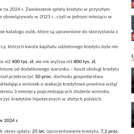
 na 2024 r. Zawieszenie spłaty kredytu w przyszłym
e obowiązywały w 2023 r., czyli w jednym miesiącu w
e katalogu osób, które są uprawnione do skorzystania z
cy, których kwota kapitału udzielonego kredytu była nie
za niż
400 tys. zł
, ale nie wyższa niż
800 tys. zł
,
leżnione od dodatkowego warunku – koszt obsługi kredytu
usiał przekroczyć
50 proc.
dochodu gospodarstwa
kładająca wniosek o wakacje kredytowe powinna wziąć
okresu 3 miesięcy poprzedzających złożenie wniosku.
czyć kredytów hipotecznych w złotych polskich,
w 2024 r.
ł
, okres spłaty:
25 lat,
oprocentowanie kredytu:
7,2 proc.