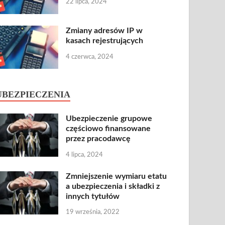
22 lipca, 2024
Zmiany adresów IP w
kasach rejestrujących
4 czerwca, 2024
UBEZPIECZENIA
Ubezpieczenie grupowe
częściowo finansowane
przez pracodawcę
4 lipca, 2024
Zmniejszenie wymiaru etatu
a ubezpieczenia i składki z
innych tytułów
19 września, 2022