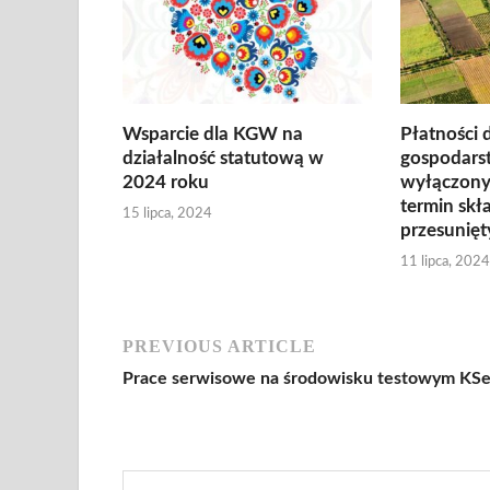
Wsparcie dla KGW na
Płatności 
działalność statutową w
gospodars
2024 roku
wyłączonyc
termin sk
15 lipca, 2024
przesunięt
11 lipca, 2024
PREVIOUS ARTICLE
Prace serwisowe na środowisku testowym KS