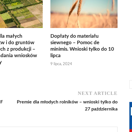
dla małych
Dopłaty do materiału
tw i do gruntów
siewnego – Pomoc de
h z produkcji –
minimis. Wnioski tylko do 10
ładania wniosków
lipca
y
9 lipca, 2024
NEXT ARTICLE
eF
Premie dla młodych rolników – wnioski tylko do
27 października