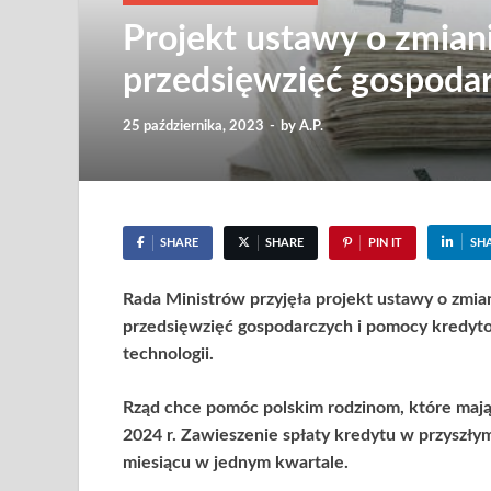
Projekt ustawy o zmian
przedsięwzięć gospoda
25 października, 2023
-
by
A.P.
SHARE
SHARE
PIN IT
SH
Rada Ministrów przyjęła projekt ustawy o zmi
przedsięwzięć gospodarczych i pomocy kredytob
technologii.
Rząd chce pomóc polskim rodzinom, które mają
2024 r.
Zawieszenie spłaty kredytu w przyszłym
miesiącu w jednym kwartale.