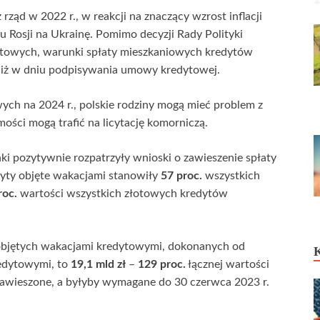
ąd w 2022 r., w reakcji na znaczący wzrost inflacji
 Rosji na Ukrainę. Pomimo decyzji Rady Polityki
ntowych, warunki spłaty mieszkaniowych kredytów
 niż w dniu podpisywania umowy kredytowej.
ych na 2024 r., polskie rodziny mogą mieć problem z
ości mogą trafić na licytację komorniczą.
 pozytywnie rozpatrzyły wnioski o zawieszenie spłaty
yty objęte wakacjami stanowiły
57 proc.
wszystkich
roc.
wartości wszystkich złotowych kredytów
 objętych wakacjami kredytowymi, dokonanych od
edytowymi, to
19,1 mld zł
–
129 proc.
łącznej wartości
 zawieszone, a byłyby wymagane do 30 czerwca 2023 r.