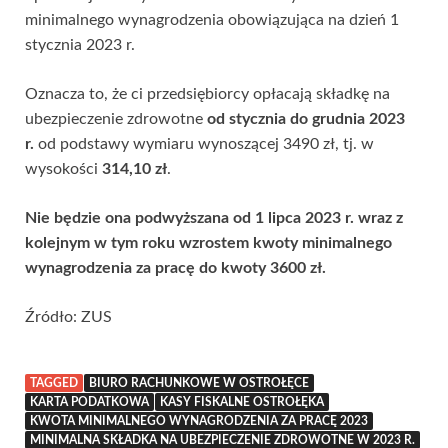
minimalnego wynagrodzenia obowiązująca na dzień 1
stycznia 2023 r.
Oznacza to, że ci przedsiębiorcy opłacają składkę na
ubezpieczenie zdrowotne
od stycznia do grudnia 2023
r.
od podstawy wymiaru wynoszącej 3490 zł, tj. w
wysokości
314,10 zł
.
Nie będzie ona podwyższana od 1 lipca 2023 r. wraz z
kolejnym w tym roku wzrostem kwoty minimalnego
wynagrodzenia za pracę do kwoty 3600 zł.
Źródło: ZUS
TAGGED
BIURO RACHUNKOWE W OSTROŁĘCE
KARTA PODATKOWA
KASY FISKALNE OSTROŁĘKA
KWOTA MINIMALNEGO WYNAGRODZENIA ZA PRACĘ 2023
MINIMALNA SKŁADKA NA UBEZPIECZENIE ZDROWOTNE W 2023 R.