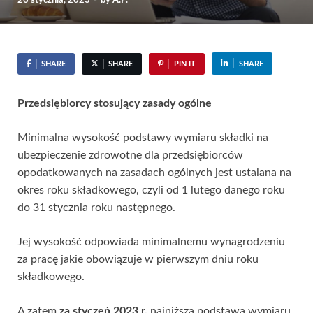
26 stycznia, 2023
-
by
A.P.
SHARE
SHARE
PIN IT
SHARE
Przedsiębiorcy stosujący zasady ogólne
Minimalna wysokość podstawy wymiaru składki na
ubezpieczenie zdrowotne dla przedsiębiorców
opodatkowanych na zasadach ogólnych jest ustalana na
okres roku składkowego, czyli od 1 lutego danego roku
do 31 stycznia roku następnego.
Jej wysokość odpowiada minimalnemu wynagrodzeniu
za pracę jakie obowiązuje w pierwszym dniu roku
składkowego.
A zatem
za styczeń 2023 r.
najniższa podstawa wymiaru