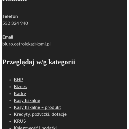
Telefon
532 324 940
Email
biuro.ostroleka@ksml.pl
Przeglądaj w/g kategorii
BHP
Biznes
Kadry
Kasy fiskalne
Kasy fiskalne – produkt
Kredyty, pożyczki, dotacje
KRUS
Księgowość i podatki