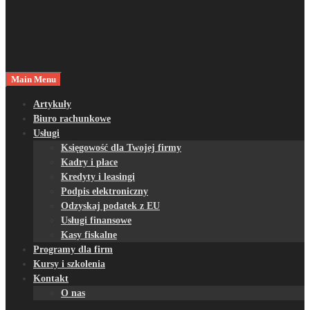
Main Menu
Artykuły
Biuro rachunkowe
Usługi
Księgowość dla Twojej firmy
Kadry i płace
Kredyty i leasingi
Podpis elektroniczny
Odzyskaj podatek z EU
Usługi finansowe
Kasy fiskalne
Programy dla firm
Kursy i szkolenia
Kontakt
O nas