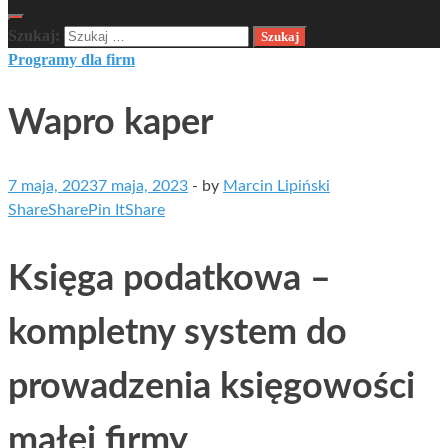
Szukaj:
Programy dla firm
Wapro kaper
7 maja, 2023
7 maja, 2023
-
by
Marcin Lipiński
Share
Share
Pin It
Share
Księga podatkowa –
kompletny system do
prowadzenia księgowości
małej firmy