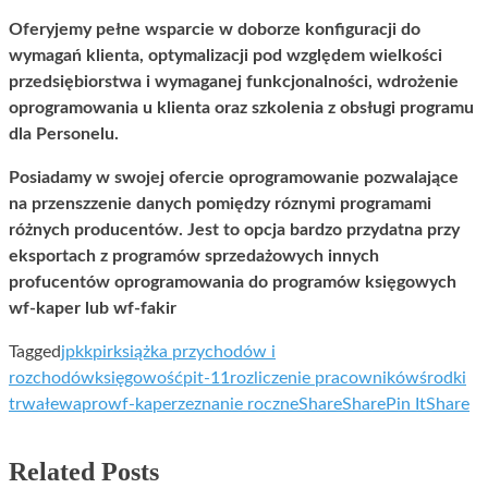
Oferyjemy pełne wsparcie w doborze konfiguracji do
wymagań klienta, optymalizacji pod względem wielkości
przedsiębiorstwa i wymaganej funkcjonalności, wdrożenie
oprogramowania u klienta oraz szkolenia z obsługi programu
dla Personelu.
Posiadamy w swojej ofercie oprogramowanie pozwalające
na przenszzenie danych pomiędzy róznymi programami
różnych producentów. Jest to opcja bardzo przydatna przy
eksportach z programów sprzedażowych innych
profucentów oprogramowania do programów księgowych
wf-kaper lub wf-fakir
Tagged
jpk
kpir
książka przychodów i
rozchodów
księgowość
pit-11
rozliczenie pracowników
środki
trwałe
wapro
wf-kaper
zeznanie roczne
Share
Share
Pin It
Share
Related Posts