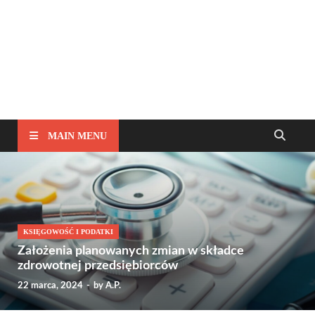
MAIN MENU
KSIĘGOWOŚĆ I PODATKI
Założenia planowanych zmian w składce
zdrowotnej przedsiębiorców
22 marca, 2024
-
by
A.P.