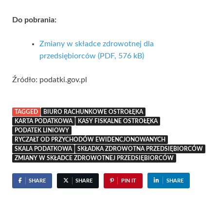
Do pobrania:
Zmiany w składce zdrowotnej dla
przedsiębiorców (PDF, 576 kB)
Źródło: podatki.gov.pl
TAGGED
BIURO RACHUNKOWE OSTROŁĘKA
KARTA PODATKOWA
KASY FISKALNE OSTROŁĘKA
PODATEK LINIOWY
RYCZAŁT OD PRZYCHODÓW EWIDENCJONOWANYCH
SKALA PODATKOWA
SKŁADKA ZDROWOTNA PRZEDSIĘBIORCÓW
ZMIANY W SKŁADCE ZDROWOTNEJ PRZEDSIĘBIORCÓW
SHARE
SHARE
PIN IT
SHARE