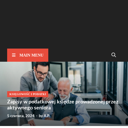
MAIN MENU
KSIĘGOWOŚĆ I PODATKI
Zapisy w podatkowej księdze prowadzonej przez
aktywnego seniora
5 czerwca, 2024
-
by
A.P.