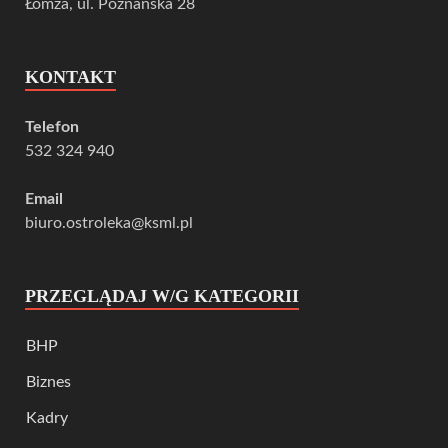
Łomża, ul. Poznańska 28
KONTAKT
Telefon
532 324 940
Email
biuro.ostroleka@ksml.pl
PRZEGLĄDAJ W/G KATEGORII
BHP
Biznes
Kadry