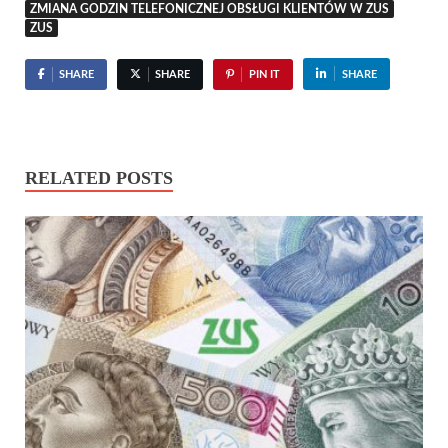
ZMIANA GODZIN TELEFONICZNEJ OBSŁUGI KLIENTÓW W ZUS
ZUS
SHARE
SHARE
PIN IT
SHARE
RELATED POSTS