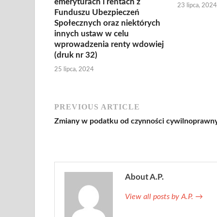
emeryturach i rentach z
23 lipca, 2024
Funduszu Ubezpieczeń
Społecznych oraz niektórych
innych ustaw w celu
wprowadzenia renty wdowiej
(druk nr 32)
25 lipca, 2024
PREVIOUS ARTICLE
Zmiany w podatku od czynności cywilnoprawn
About A.P.
View all posts by A.P.
→