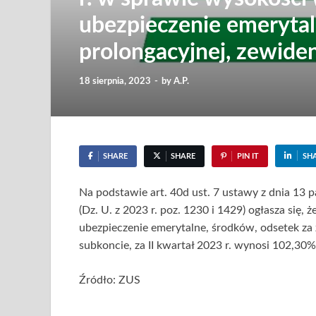
ubezpieczenie emerytal
prolongacyjnej, zewiden
18 sierpnia, 2023
-
by
A.P.
SHARE
SHARE
PIN IT
SH
Na podstawie art. 40d ust. 7 ustawy z dnia 13 
(Dz. U. z 2023 r. poz. 1230 i 1429) ogłasza się,
ubezpieczenie emerytalne, środków, odsetek za
subkoncie, za II kwartał 2023 r. wynosi 102,30%
Źródło: ZUS