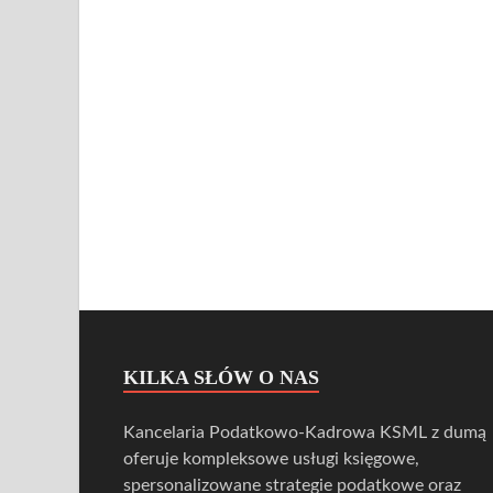
KILKA SŁÓW O NAS
Kancelaria Podatkowo-Kadrowa KSML z dumą
oferuje kompleksowe usługi księgowe,
spersonalizowane strategie podatkowe oraz