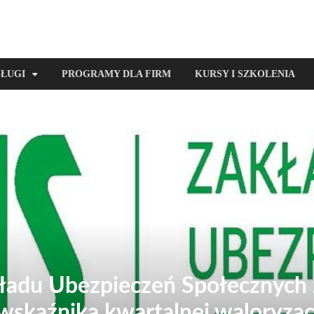
SŁUGI
PROGRAMY DLA FIRM
KURSY I SZKOLENIA
adu Ubezpieczeń Społecznych z
wskaźnika kwartalnej waloryzac