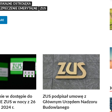
FISKALNE OSTROŁĘKA
ZPIECZENIE EMERYTALNE
ZUS
ARE
ie w dostępie do
ZUS podpisał umowę z
UE ZUS w nocy z 26
Głównym Urzędem Nadzoru
 2024 r.
Budowlanego