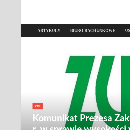
ARTYKUŁY
BIURO RACHUNKOWE
U
ZUS
Komunikat Prezesa Zakł
r. w sprawie wysokości 