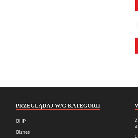
PRZEGLĄDAJ W/G KATEGORII
Z
BHP
d
Biznes
1