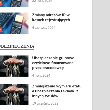
22 lipca, 2024
Zmiany adresów IP w
kasach rejestrujących
4 czerwca, 2024
UBEZPIECZENIA
Ubezpieczenie grupowe
częściowo finansowane
przez pracodawcę
4 lipca, 2024
Zmniejszenie wymiaru etatu
a ubezpieczenia i składki z
innych tytułów
19 września, 2022