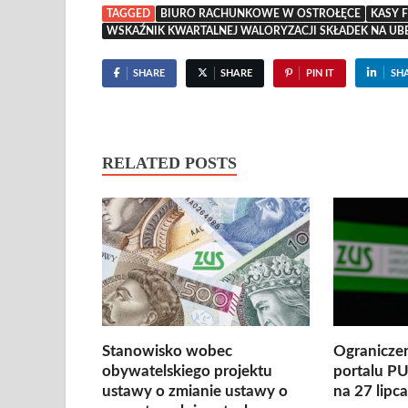
TAGGED
BIURO RACHUNKOWE W OSTROŁĘCE
KASY 
WSKAŹNIK KWARTALNEJ WALORYZACJI SKŁADEK NA UBE
SHARE
SHARE
PIN IT
SH
RELATED POSTS
Stanowisko wobec
Ograniczen
obywatelskiego projektu
portalu P
ustawy o zmianie ustawy o
na 27 lipca