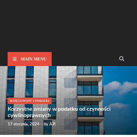
MAIN MENU
KSIĘGOWOŚĆ I PODATKI
Korzystne zmiany w podatku od czynności
cywilnoprawnych
17 stycznia, 2024
-
by
A.P.