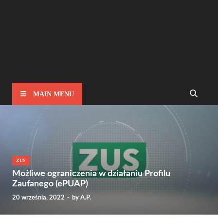
MAIN MENU
ZUS
Możliwe ograniczenia w działaniu Profilu
Zaufanego (ePUAP)
20 września, 2022
-
by
A.P.