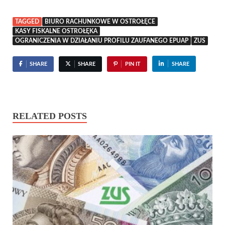
TAGGED
BIURO RACHUNKOWE W OSTROŁĘCE
KASY FISKALNE OSTROŁĘKA
OGRANICZENIA W DZIAŁANIU PROFILU ZAUFANEGO EPUAP
ZUS
SHARE
SHARE
PIN IT
SHARE
RELATED POSTS