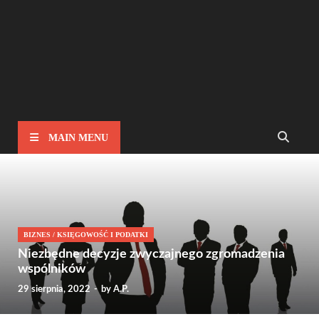
MAIN MENU
BIZNES
/
KSIĘGOWOŚĆ I PODATKI
Niezbędne decyzje zwyczajnego zgromadzenia
wspólników
29 sierpnia, 2022
-
by
A.P.