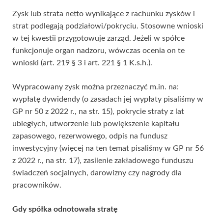
Zysk lub strata netto wynikające z rachunku zysków i
strat podlegają podziałowi/pokryciu. Stosowne wnioski
w tej kwestii przygotowuje zarząd. Jeżeli w spółce
funkcjonuje organ nadzoru, wówczas ocenia on te
wnioski (art. 219 § 3 i art. 221 § 1 K.s.h.).
Wypracowany zysk można przeznaczyć m.in. na:
wypłatę dywidendy (o zasadach jej wypłaty pisaliśmy w
GP nr 50 z 2022 r., na str. 15), pokrycie straty z lat
ubiegłych, utworzenie lub powiększenie kapitału
zapasowego, rezerwowego, odpis na fundusz
inwestycyjny (więcej na ten temat pisaliśmy w GP nr 56
z 2022 r., na str. 17), zasilenie zakładowego funduszu
świadczeń socjalnych, darowizny czy nagrody dla
pracowników.
Gdy spółka odnotowała stratę