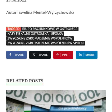
29.08.2022
Autor: Ewelina Mentel-Wyrzychowska
TAGGED
BIURO RACHUNKOWE W OSTROŁĘCE
KASY FISKALNE OSTROŁĘKA
SPÓŁKA
ZWYCZAJNE ZGROMADZENIE WSPÓLNIKÓW
ZWYCZAJNE ZGROMADZENIE WSPÓLNIKÓW SPÓLKI
SHARE
SHARE
PIN IT
SHARE
RELATED POSTS