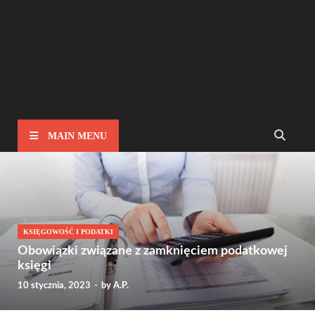
MAIN MENU
KSIĘGOWOŚĆ I PODATKI
Obowiązki związane z zamknięciem podatkowej
księgi
10 stycznia, 2023
-
by
A.P.