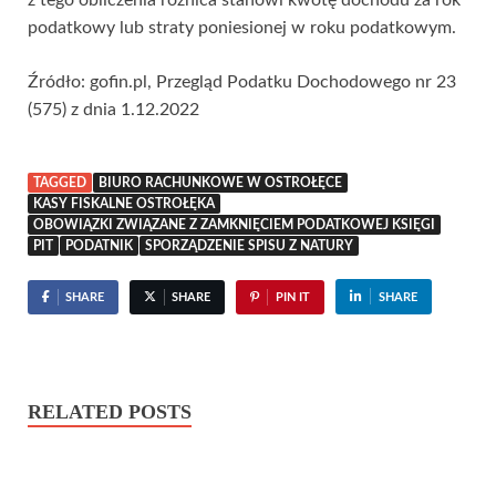
podatkowy lub straty poniesionej w roku podatkowym.
Źródło: gofin.pl, Przegląd Podatku Dochodowego nr 23
(575) z dnia 1.12.2022
TAGGED
BIURO RACHUNKOWE W OSTROŁĘCE
KASY FISKALNE OSTROŁĘKA
OBOWIĄZKI ZWIĄZANE Z ZAMKNIĘCIEM PODATKOWEJ KSIĘGI
PIT
PODATNIK
SPORZĄDZENIE SPISU Z NATURY
SHARE
SHARE
PIN IT
SHARE
RELATED POSTS