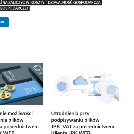
ŻNA ZALICZYĆ W KOSZTY
DZIAŁALNOŚĆ GOSPODARCZA
 GOSPODARCZEJ
ARE
nie możliwości
Utrudnienia przy
nia plików
podpisywaniu plików
a pośrednictwem
JPK_VAT za pośrednictwem
PK WEB
Klienta JPK WEB