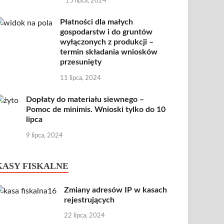
15 lipca, 2024
Płatności dla małych
gospodarstw i do gruntów
wyłączonych z produkcji –
termin składania wniosków
przesunięty
11 lipca, 2024
Dopłaty do materiału siewnego –
Pomoc de minimis. Wnioski tylko do 10
lipca
9 lipca, 2024
KASY FISKALNE
Zmiany adresów IP w kasach
rejestrujących
22 lipca, 2024