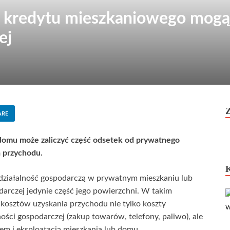
 kredytu mieszkaniowego mogą
ej
ARE
domu może zaliczyć część odsetek od prywatnego
 przychodu.
 działalność gospodarczą w prywatnym mieszkaniu lub
darczej jedynie część jego powierzchni. W takim
 kosztów uzyskania przychodu nie tylko koszty
ści gospodarczej (zakup towarów, telefony, paliwo), ale
em i eksploatacją mieszkania lub domu.