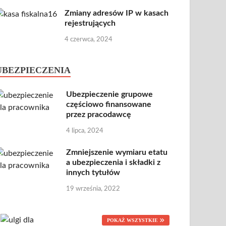
Zmiany adresów IP w kasach
rejestrujących
4 czerwca, 2024
UBEZPIECZENIA
Ubezpieczenie grupowe
częściowo finansowane
przez pracodawcę
4 lipca, 2024
Zmniejszenie wymiaru etatu
a ubezpieczenia i składki z
innych tytułów
19 września, 2022
POKAŻ WSZYSTKIE