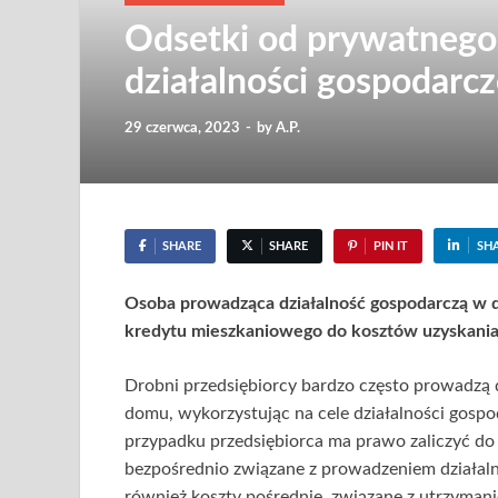
Odsetki od prywatnego
działalności gospodarcz
29 czerwca, 2023
-
by
A.P.
SHARE
SHARE
PIN IT
SH
Osoba prowadząca działalność gospodarczą w 
kredytu mieszkaniowego do kosztów uzyskania
Drobni przedsiębiorcy bardzo często prowadzą
domu, wykorzystując na cele działalności gospo
przypadku przedsiębiorca ma prawo zaliczyć do
bezpośrednio związane z prowadzeniem działalno
również koszty pośrednie, związane z utrzymani