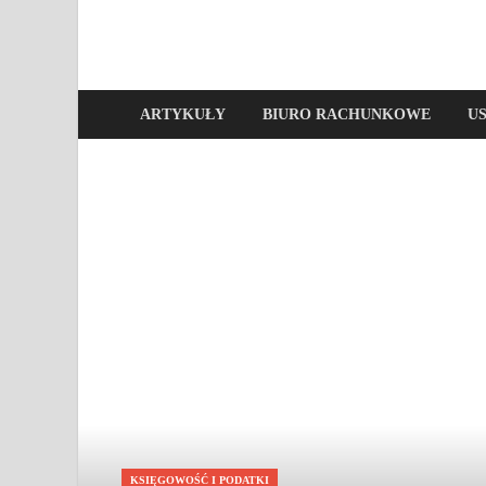
ARTYKUŁY
BIURO RACHUNKOWE
U
KSIĘGOWOŚĆ I PODATKI