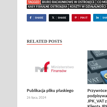
TAGGED
BIURO RACHUNKOWE W OSTROŁĘCE
CO MO
KASY FISKALNE OSTROŁĘKA
KOSZTY W DZIAŁALNOŚCI
SHARE
SHARE
PIN IT
SH
RELATED POSTS
Publikacja pliku płaskiego
Przywróce
podpisywa
26 lipca, 2024
JPK_VAT z
Klienta J