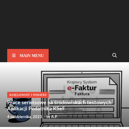
MAIN MENU
KSIĘGOWOŚĆ I PODATKI
Prace serwisowe na środowiskach testowych
Aplikacji Podatnika KSeF
4 października, 2023
-
by
A.P.