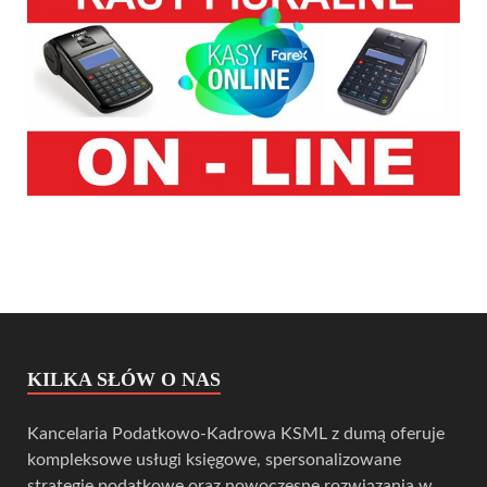
KILKA SŁÓW O NAS
Kancelaria Podatkowo-Kadrowa KSML z dumą oferuje
kompleksowe usługi księgowe, spersonalizowane
strategie podatkowe oraz nowoczesne rozwiązania w