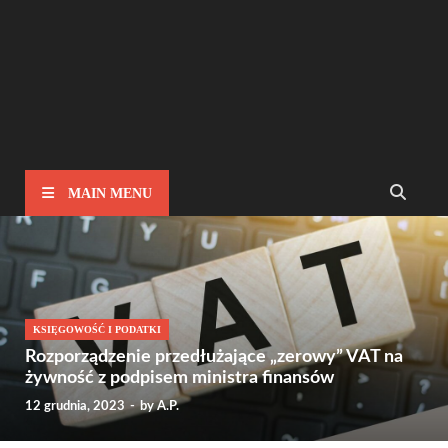
MAIN MENU
KSIĘGOWOŚĆ I PODATKI
Rozporządzenie przedłużające „zerowy” VAT na
żywność z podpisem ministra finansów
12 grudnia, 2023
-
by
A.P.