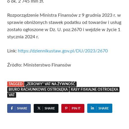
o ok. 2 745 mln zł.
Rozporządzenie Ministra Finansów z 9 grudnia 2023 r. w
sprawie obniżonych stawek podatku od towarów i usług
zostało ogłoszone w Dz. U. poz.2670 i wejdzie w życie 1
stycznia 2024 r.
Link:
https://dziennikustaw.gov.pl/DU/2023/2670
Źródło: Ministerstwo Finansów
TAGGED
„ZEROWY” VAT NA ŻYWNOŚĆ
BIURO RACHUNKOWE OSTROŁĘKA
KASY FISKALNE OSTROŁĘKA
VAT
SHARE
SHARE
PIN IT
SHARE