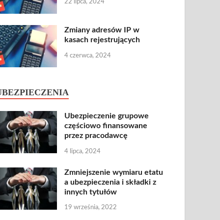
22 lipca, 2024
Zmiany adresów IP w
kasach rejestrujących
4 czerwca, 2024
UBEZPIECZENIA
Ubezpieczenie grupowe
częściowo finansowane
przez pracodawcę
4 lipca, 2024
Zmniejszenie wymiaru etatu
a ubezpieczenia i składki z
innych tytułów
19 września, 2022