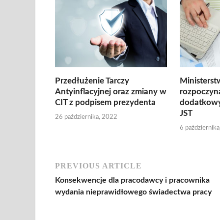
Przedłużenie Tarczy
Ministers
Antyinflacyjnej oraz zmiany w
rozpoczyn
CIT z podpisem prezydenta
dodatkowy
JST
26 października, 2022
6 październik
PREVIOUS ARTICLE
Konsekwencje dla pracodawcy i pracownika
wydania nieprawidłowego świadectwa pracy