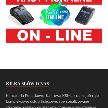
KILKA SŁÓW O NAS
Kancelaria Podatkowo-Kadrowa KSML z dumą oferuje
kompleksowe usługi księgowe, spersonalizowane
strategie podatkowe oraz nowoczesne rozwiązania w