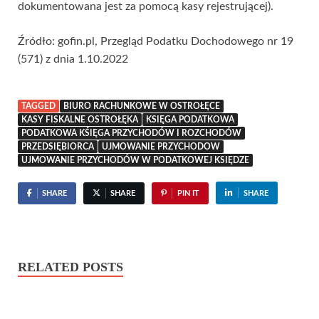
dokumentowana jest za pomocą kasy rejestrującej).
Źródło: gofin.pl, Przegląd Podatku Dochodowego nr 19
(571) z dnia 1.10.2022
TAGGED
BIURO RACHUNKOWE W OSTROŁĘCE
KASY FISKALNE OSTROŁĘKA
KSIĘGA PODATKOWA
PODATKOWA KŚIĘGA PRZYCHODÓW I ROZCHODÓW
PRZEDSIĘBIORCA
UJMOWANIE PRZYCHODOW
UJMOWANIE PRZYCHODÓW W PODATKOWEJ KSIĘDZE
SHARE
SHARE
PIN IT
SHARE
RELATED POSTS