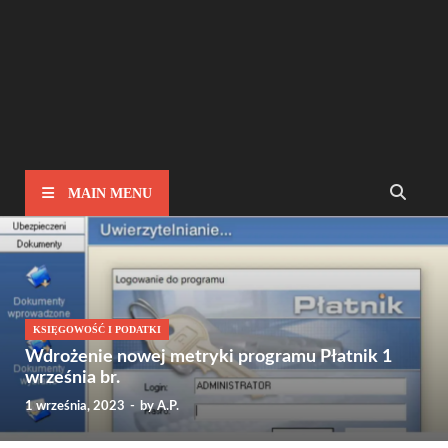
MAIN MENU
KSIĘGOWOŚĆ I PODATKI
Wdrożenie nowej metryki programu Płatnik 1
września br.
1 września, 2023
-
by
A.P.