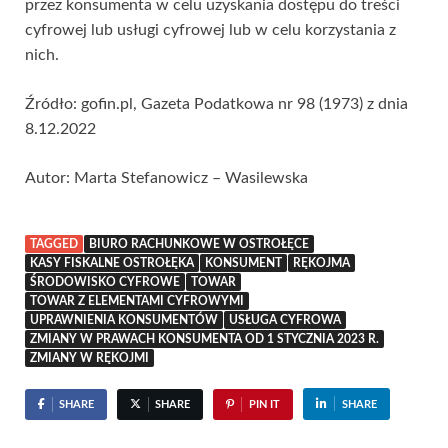
przez konsumenta w celu uzyskania dostępu do treści
cyfrowej lub usługi cyfrowej lub w celu korzystania z
nich.
Źródło: gofin.pl, Gazeta Podatkowa nr 98 (1973) z dnia
8.12.2022
Autor: Marta Stefanowicz – Wasilewska
TAGGED
BIURO RACHUNKOWE W OSTROŁĘCE
KASY FISKALNE OSTROŁĘKA
KONSUMENT
RĘKOJMA
ŚRODOWISKO CYFROWE
TOWAR
TOWAR Z ELEMENTAMI CYFROWYMI
UPRAWNIENIA KONSUMENTÓW
USŁUGA CYFROWA
ZMIANY W PRAWACH KONSUMENTA OD 1 STYCZNIA 2023 R.
ZMIANY W RĘKOJMI
SHARE
SHARE
PIN IT
SHARE