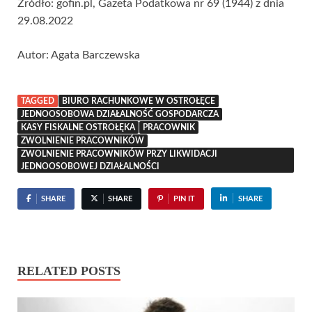
Źródło: gofin.pl, Gazeta Podatkowa nr 69 (1944) z dnia
29.08.2022
Autor: Agata Barczewska
TAGGED
BIURO RACHUNKOWE W OSTROŁĘCE
JEDNOOSOBOWA DZIAŁALNOŚĆ GOSPODARCZA
KASY FISKALNE OSTROŁĘKA
PRACOWNIK
ZWOLNIENIE PRACOWNIKÓW
ZWOLNIENIE PRACOWNIKÓW PRZY LIKWIDACJI
JEDNOOSOBOWEJ DZIAŁALNOŚCI
SHARE
SHARE
PIN IT
SHARE
RELATED POSTS