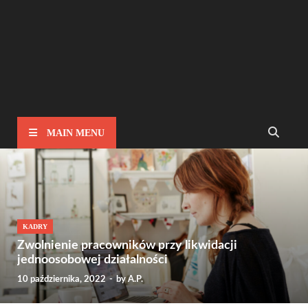
MAIN MENU
KADRY
Zwolnienie pracowników przy likwidacji
jednoosobowej działalności
10 października, 2022
-
by
A.P.