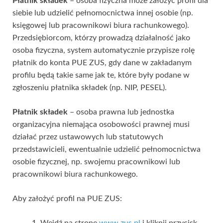
Płatnik składek
– osoba fizyczna może założyć profil dla
siebie lub udzielić pełnomocnictwa innej osobie (np.
księgowej lub pracownikowi biura rachunkowego).
Przedsiębiorcom, którzy prowadzą działalność jako
osoba fizyczna, system automatycznie przypisze rolę
płatnik do konta PUE ZUS, gdy dane w zakładanym
profilu będą takie same jak te, które były podane w
zgłoszeniu płatnika składek (np. NIP, PESEL).
Płatnik składek
– osoba prawna lub jednostka
organizacyjna niemająca osobowości prawnej musi
działać przez ustawowych lub statutowych
przedstawicieli, ewentualnie udzielić pełnomocnictwa
osobie fizycznej, np. swojemu pracownikowi lub
pracownikowi biura rachunkowego.
Aby założyć profil na PUE ZUS:
Wejdź na stronę
www.zus.pl
i kliknij przycisk