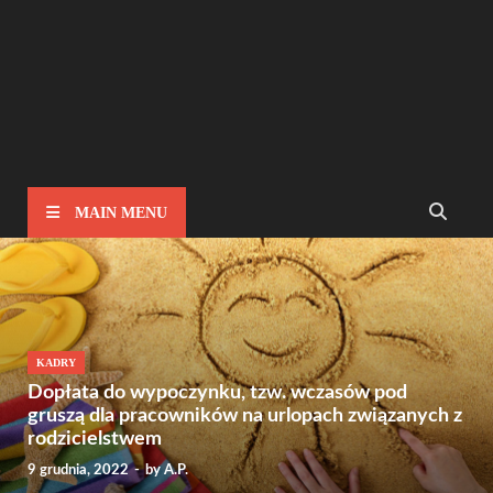
MAIN MENU
KADRY
Dopłata do wypoczynku, tzw. wczasów pod
gruszą dla pracowników na urlopach związanych z
rodzicielstwem
9 grudnia, 2022
-
by
A.P.