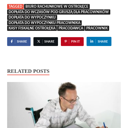
TAGGED
BIURO RACHUNKOWE W OSTROŁĘCE
DOPŁATA DO WCZASÓW POD GRUSZĄ DLA PRACOWNIKÓW
DOPŁATA DO WYPOCZYNKU
DOPŁATA DO WYPOCZYNKU PRACOWNIKA
KASY FISKALNE OSTROŁĘKA
PRACODAWCA
PRACOWNIK
SHARE
SHARE
PIN IT
SHARE
RELATED POSTS