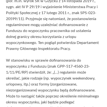
(por. m.in. wyrok SR w Giżycku z 14 listopada 2019 r.,
sygn. akt IV P 29/19 i wyjaśnienie Ministerstwa Pracy i
Polityki Społecznej z 17 lutego 2011 r., znak SPS-023-
20599/11). Przyjmuje się natomiast, że postanowienia
regulaminowe mogą uzależniać dofinansowanie z
Funduszu do wypoczynku pracownika od ustalenia
dolnej granicy okresu korzystania z urlopu
wypoczynkowego. Ten pogląd potwierdza Departament
Prawny Głównego Inspektoratu Pracy.
W stanowisku w sprawie dofinansowania do
wypoczynku z Funduszu (znak GPP-517-4560-23-
1/11/PE/RP) stwierdził, że: „(…) regulamin może
określać, jakie rodzaje (np. wypoczynek weekendowy,
urlopowy, itp.) oraz formy (zorganizowane,
niezorganizowane) wypoczynku będą dofinansowane.
Może to nastąpić także poprzez określenie minimalnego
okresu wypoczynku, jaki będzie podlegać