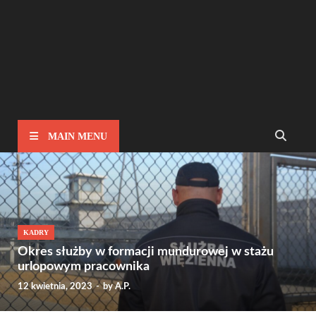
MAIN MENU
KADRY
Okres służby w formacji mundurowej w stażu
urlopowym pracownika
12 kwietnia, 2023
-
by
A.P.