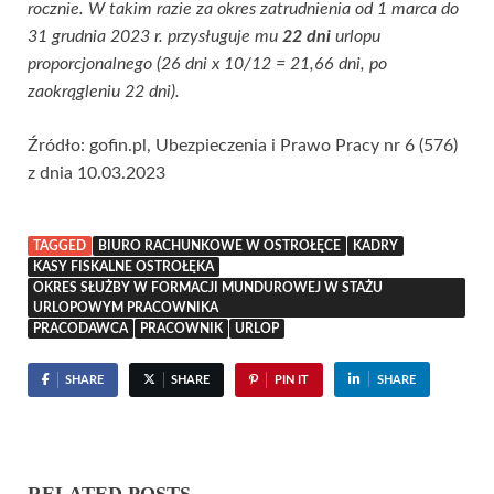
rocznie. W takim razie za okres zatrudnienia od 1 marca do
31 grudnia 2023 r. przysługuje mu
22 dni
urlopu
proporcjonalnego (26 dni x 10/12 = 21,66 dni, po
zaokrągleniu 22 dni).
Źródło: gofin.pl, Ubezpieczenia i Prawo Pracy nr 6 (576)
z dnia 10.03.2023
TAGGED
BIURO RACHUNKOWE W OSTROŁĘCE
KADRY
KASY FISKALNE OSTROŁĘKA
OKRES SŁUŻBY W FORMACJI MUNDUROWEJ W STAŻU
URLOPOWYM PRACOWNIKA
PRACODAWCA
PRACOWNIK
URLOP
SHARE
SHARE
PIN IT
SHARE
RELATED POSTS