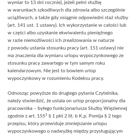
wymiar to 13 dni rocznie), jeżeli pełni służbę
w warunkach szkodliwych dla zdrowia albo szczególnie
uciążliwych, a także gdy osiągnie odpowiedni staż służby
(art. 141 ust. 1 ustawy). Ich wykorzystanie w całości lub
w części albo uzyskanie ekwiwalentu pieniężnego
w razie niemożliwości ich zrealizowania w naturze
z powodu ustania stosunku pracy (art. 151 ustawy) nie
ma znaczenia dla wymiaru urlopu wypoczynkowego ze
stosunku pracy zawartego w tym samym roku
kalendarzowym. Nie jest to bowiem urlop
wypoczynkowy w rozumieniu Kodeksu pracy.
Odnosząc powyższe do drugiego pytania Czytelnika,
należy stwierdzić, że ustala on urlop proporcjonalny dla
pracownika – byłego funkcjonariusza Służby Więziennej
1
zgodnie z art. 155
§ 1 pkt 2 lit. b K.p. Pomija § 2 tego
przepisu, który przewiduje zmniejszanie urlopu
wypoczynkowego o nadwyżkę między przysługującym