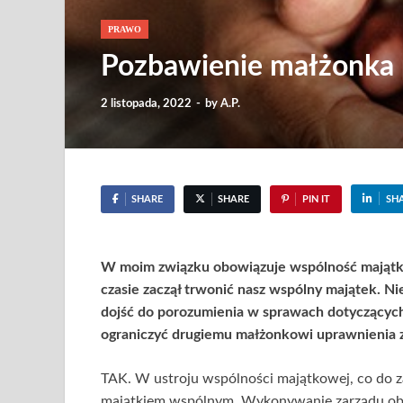
PRAWO
Pozbawienie małżonka 
2 listopada, 2022
-
by
A.P.
SHARE
SHARE
PIN IT
SH
W moim związku obowiązuje wspólność majątk
czasie zaczął trwonić nasz wspólny majątek. N
dojść do porozumienia w sprawach dotyczącyc
ograniczyć drugiemu małżonkowi uprawnienia 
TAK. W ustroju wspólności majątkowej, co do 
majątkiem wspólnym. Wykonywanie zarządu obe