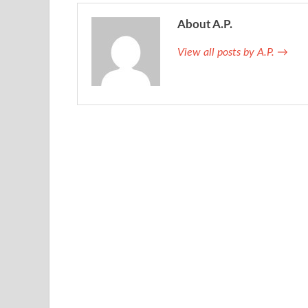
About A.P.
View all posts by A.P.
→