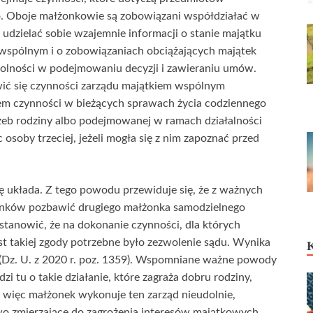
. Oboje małżonkowie są zobowiązani współdziałać w
udzielać sobie wzajemnie informacji o stanie majątku
wspólnym i o zobowiązaniach obciążających majątek
olności w podejmowaniu decyzji i zawieraniu umów.
ić się czynności zarządu majątkiem wspólnym
iem czynności w bieżących sprawach życia codziennego
rzeb rodziny albo podejmowanej w ramach działalności
osoby trzeciej, jeżeli mogła się z nim zapoznać przed
 układa. Z tego powodu przewiduje się, że z ważnych
nków pozbawić drugiego małżonka samodzielnego
tanowić, że na dokonanie czynności, dla których
t takiej zgody potrzebne było zezwolenie sądu. Wynika
o (Dz. U. z 2020 r. poz. 1359). Wspomniane ważne powody
zi tu o takie działanie, które zagraża dobru rodziny,
i więc małżonek wykonuje ten zarząd nieudolnie,
wo zmierzające do zagrożenia interesów majątkowych