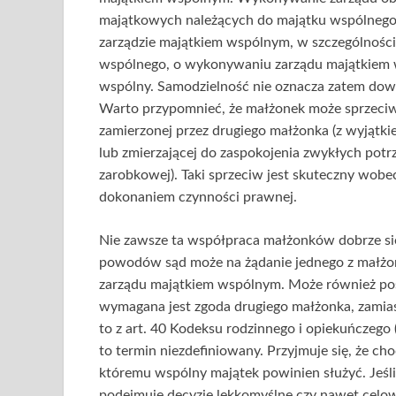
majątkowych należących do majątku wspólnego
zarządzie majątkiem wspólnym, w szczególności 
wspólnego, o wykonywaniu zarządu majątkiem 
wspólny. Samodzielność nie oznacza zatem dow
Warto przypomnieć, że małżonek może sprzeciw
zamierzonej przez drugiego małżonka (z wyjątk
lub zmierzającej do zaspokojenia zwykłych pot
zarobkowej). Taki sprzeciw jest skuteczny wobec 
dokonaniem czynności prawnej.
Nie zawsze ta współpraca małżonków dobrze się
powodów sąd może na żądanie jednego z małżo
zarządu majątkiem wspólnym. Może również pos
wymagana jest zgoda drugiego małżonka, zamias
to z art. 40 Kodeksu rodzinnego i opiekuńczeg
to termin niezdefiniowany. Przyjmuje się, że chod
któremu wspólny majątek powinien służyć. Jeśl
podejmuje decyzje lekkomyślne czy nawet celo