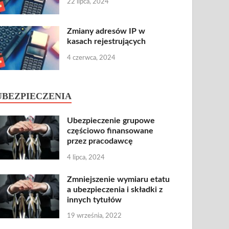
22 lipca, 2024
Zmiany adresów IP w
kasach rejestrujących
4 czerwca, 2024
UBEZPIECZENIA
Ubezpieczenie grupowe
częściowo finansowane
przez pracodawcę
4 lipca, 2024
Zmniejszenie wymiaru etatu
a ubezpieczenia i składki z
innych tytułów
19 września, 2022