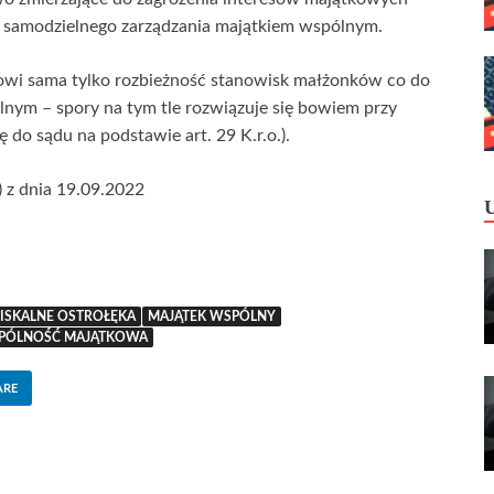
 samodzielnego zarządzania majątkiem wspólnym.
owi sama tylko rozbieżność stanowisk małżonków co do
ym – spory na tym tle rozwiązuje się bowiem przy
 do sądu na podstawie art. 29 K.r.o.).
) z dnia 19.09.2022
FISKALNE OSTROŁĘKA
MAJĄTEK WSPÓLNY
PÓLNOŚĆ MAJĄTKOWA
ARE