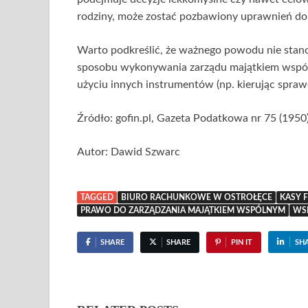
rodziny, może zostać pozbawiony uprawnień do
Warto podkreślić, że ważnego powodu nie stan
sposobu wykonywania zarządu majątkiem wspóln
użyciu innych instrumentów (np. kierując sprawę
Źródło: gofin.pl, Gazeta Podatkowa nr 75 (1950
Autor: Dawid Szwarc
TAGGED
BIURO RACHUNKOWE W OSTROŁĘCE
KASY 
PRAWO DO ZARZĄDZANIA MAJĄTKIEM WSPÓLNYM
WS
SHARE
SHARE
PIN IT
SH