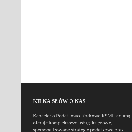
KILKA SŁÓW O NAS
Kancelaria Podatkowo-Kadrowa KSML z dumą
oferuje kompleksowe usługi księgowe,
spersonalizowane strategie podatkowe oraz