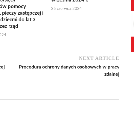
ków pomocy
25 czerwca, 2024
 pieczy zastępczej i
dziećmi do lat 3
rzez rząd
2024
NEXT ARTICLE
cej
Procedura ochrony danych osobowych w pracy
zdalnej