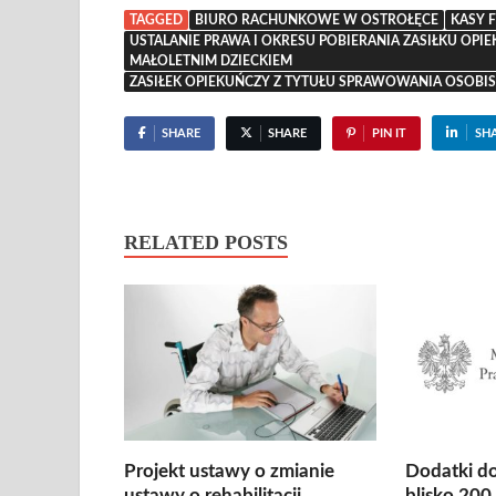
TAGGED
BIURO RACHUNKOWE W OSTROŁĘCE
KASY 
USTALANIE PRAWA I OKRESU POBIERANIA ZASIŁKU O
MAŁOLETNIM DZIECKIEM
ZASIŁEK OPIEKUŃCZY Z TYTUŁU SPRAWOWANIA OSOBIS
SHARE
SHARE
PIN IT
SH
RELATED POSTS
Projekt ustawy o zmianie
Dodatki d
ustawy o rehabilitacji
blisko 200 