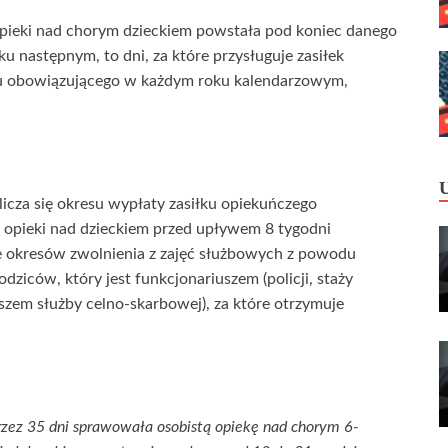
opieki nad chorym dzieckiem powstała pod koniec danego
u następnym, to dni, za które przysługuje zasiłek
itu obowiązującego w każdym roku kalendarzowym,
licza się okresu wypłaty zasiłku opiekuńczego
opieki nad dzieckiem przed upływem 8 tygodni
kże okresów zwolnienia z zajęć służbowych z powodu
dziców, który jest funkcjonariuszem (policji, staży
zem służby celno-skarbowej), za które otrzymuje
rzez 35 dni sprawowała osobistą opiekę nad chorym 6-