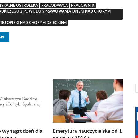
FISKALNE OSTROŁĘKA
PRACODAWCA
PRACOWNIK
PIEKUŃCZEGO Z POWODU SPRAWOWANIA OPIEKI NAD CHORYM
TEJ OPIEKI NAD CHORYM DZIECKIEM
ARE
o wynagrodzeń dla
Emerytura nauczycielska od 1
tysięcy
września 2024 r.