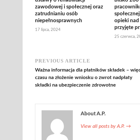
zawodowej i społecznej oraz
pracowni
zatrudnianiu osób
społecznej,
niepełnosprawnych
opieki nad 
przyjęte p
17 lipca, 2024
25 czerwca, 
PREVIOUS ARTICLE
Ważna informacja dla płatników składek – wię
czasu na złożenie wniosku o zwrot nadpłaty
składki na ubezpieczenie zdrowotne
About A.P.
View all posts by A.P.
→