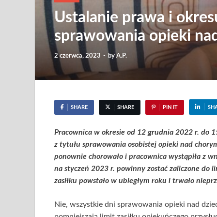
Ustalanie prawa i okre
sprawowania opieki na
2 czerwca, 2023
-
by
A.P.
SHARE
SHARE
PIN IT
SH
Pracownica w okresie od 12 grudnia 2022 r. do 15
z tytułu sprawowania osobistej opieki nad chory
ponownie chorowało i pracownica wystąpiła z wni
na styczeń 2023 r. powinny zostać zaliczone do l
zasiłku powstało w ubiegłym roku i trwało niep
Nie, wszystkie dni sprawowania opieki nad dzie
pomniejszają limit zasiłku opiekuńczego przysłu