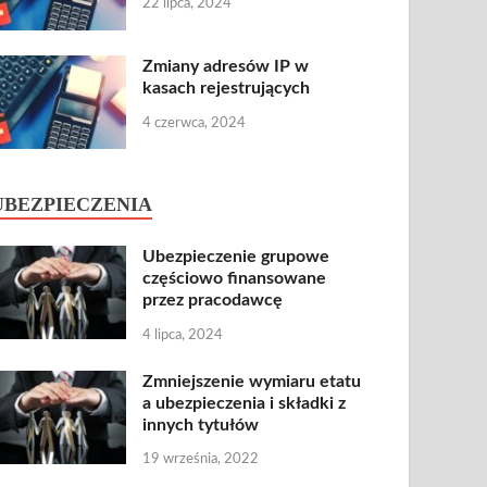
22 lipca, 2024
Zmiany adresów IP w
kasach rejestrujących
4 czerwca, 2024
UBEZPIECZENIA
Ubezpieczenie grupowe
częściowo finansowane
przez pracodawcę
4 lipca, 2024
Zmniejszenie wymiaru etatu
a ubezpieczenia i składki z
innych tytułów
19 września, 2022