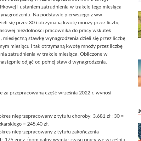
łkowej i ustaniem zatrudnienia w trakcie tego miesiąca
o wynagrodzeniu. Na podstawie pierwszego z ww.
eli się przez 30 i otrzymaną kwotę mnoży przez liczbę
zasowej niezdolności pracownika do pracy wskutek
, miesięczną stawkę wynagrodzenia dzieli się przez liczbę
nym miesiącu i tak otrzymaną kwotę mnoży przez liczbę
a zatrudnienia w trakcie miesiąca. Obliczone w
stępnie odjąć od pełnej stawki wynagrodzenia.
e za przepracowaną część września 2022 r. wynosi
kres nieprzepracowany z tytułu choroby: 3.681 zł : 30 =
ekarskiego = 245,40 zł,
okres nieprzepracowany z tytułu zakończenia
zł : 176 godz. (nominalny wymiar czasu pracy we wrześniu