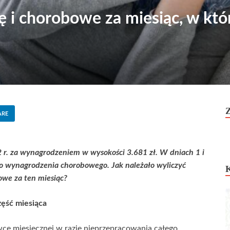
 i chorobowe za miesiąc, w któ
ARE
 r. za wynagrodzeniem w wysokości 3.681 zł. W dniach 1 i
o wynagrodzenia chorobowego. Jak należało wyliczyć
we za ten miesiąc?
ęść miesiąca
wce miesięcznej w razie nieprzepracowania całego