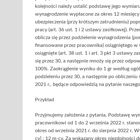
kolejności należy ustalić podstawę jego wymiar
wynagrodzenie wypłacone za okres 12 miesięcy
ubezpieczenia (przy krótszym zatrudnieniu) pop
pracy (art. 36 ust. 1 i 2 ustawy zasiłkowej). P
oblicza się przez podzielenie wynagrodzenia (p
finansowane przez pracownika) osiągniętego w w
osiągnięte (art. 38 ust. 1 i art. 3 pkt 3 ustawy z
się przez 30, a następnie mnoży się przez odpo
100%. Zaokrąglenie wyniku do 1 gr według ogóln
podzieleniu przez 30, a następnie po obliczeni
2021 r., będące odpowiedzią na pytanie nasze
Przykład
Przyjmujemy założenia z pytania. Podstawę w
pracownikowi od 1 do 2 września 2022 r. stano
okres od września 2021 r. do sierpnia 2022 r. Wyn
cy] : 12 m-cy. Za wskazany okres niezdolnośc