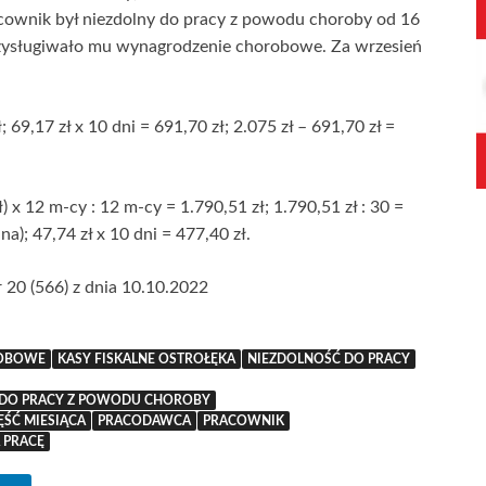
cownik był niezdolny do pracy z powodu choroby od 16
 przysługiwało mu wynagrodzenie chorobowe. Za wrzesień
; 69,17 zł x 10 dni = 691,70 zł; 2.075 zł – 691,70 zł =
 x 12 m-cy : 12 m-cy = 1.790,51 zł; 1.790,51 zł : 30 =
na); 47,74 zł x 10 dni = 477,40 zł.
r 20 (566) z dnia 10.10.2022
OBOWE
KASY FISKALNE OSTROŁĘKA
NIEZDOLNOŚĆ DO PRACY
I DO PRACY Z POWODU CHOROBY
ŚĆ MIESIĄCA
PRACODAWCA
PRACOWNIK
 PRACĘ