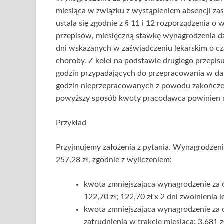
miesiąca w związku z wystąpieniem absencji zasi
ustala się zgodnie z § 11 i 12 rozporządzenia 
przepisów, miesięczną stawkę wynagrodzenia dzi
dni wskazanych w zaświadczeniu lekarskim o c
choroby. Z kolei na podstawie drugiego przepisu
godzin przypadających do przepracowania w da
godzin nieprzepracowanych z powodu zakończeni
powyższy sposób kwoty pracodawca powinien na
Przykład
Przyjmujemy założenia z pytania. Wynagrodzeni
257,28 zł, zgodnie z wyliczeniem:
kwota zmniejszająca wynagrodzenie za o
122,70 zł; 122,70 zł x 2 dni zwolnienia l
kwota zmniejszająca wynagrodzenie za 
zatrudnienia w trakcie miesiąca: 3.681 