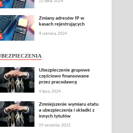
22 lipca, 2024
Zmiany adresów IP w
kasach rejestrujących
4 czerwca, 2024
UBEZPIECZENIA
Ubezpieczenie grupowe
częściowo finansowane
przez pracodawcę
4 lipca, 2024
Zmniejszenie wymiaru etatu
a ubezpieczenia i składki z
innych tytułów
19 września, 2022