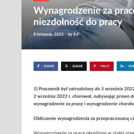
Wynagrodzenie za pracę
niezdolność do pracy
8 listopada, 2022
-
by
A.P.
SHARE
SHARE
PIN IT
SH
1) Pracownik był zatrudniony do 5 września 2022
2 września 2022 r. chorował, nabywając prawo d
wynagrodzenie za pracę i wynagrodzenie chorobo
Obliczenie wynagrodzenia za przepracowaną cz
Wynagrodzenie za pracę określone w stałej sta