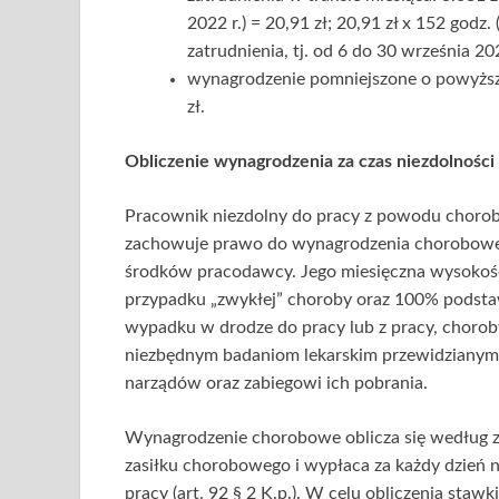
2022 r.) = 20,91 zł; 20,91 zł x 152 godz
zatrudnienia, tj. od 6 do 30 września 202
wynagrodzenie pomniejszone o powyższe 
zł.
Obliczenie wynagrodzenia za czas niezdolnośc
Pracownik niezdolny do pracy z powodu chorob
zachowuje prawo do wynagrodzenia choroboweg
środków pracodawcy. Jego miesięczna wysoko
przypadku „zwykłej” choroby oraz 100% podsta
wypadku w drodze do pracy lub z pracy, choroby
niezbędnym badaniom lekarskim przewidzianym
narządów oraz zabiegowi ich pobrania.
Wynagrodzenie chorobowe oblicza się według 
zasiłku chorobowego i wypłaca za każdy dzień n
pracy (art. 92 § 2 K.p.). W celu obliczenia st