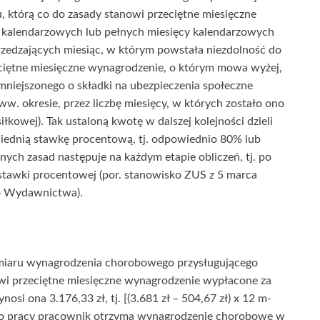
u, którą co do zasady stanowi przeciętne miesięczne
 kalendarzowych lub pełnych miesięcy kalendarzowych
rzedzających miesiąc, w którym powstała niezdolność do
rzeciętne miesięczne wynagrodzenie, o którym mowa wyżej,
omniejszonego o składki na ubezpieczenia społeczne
w. okresie, przez liczbę miesięcy, w których zostało ono
asiłkowej). Tak ustaloną kwotę w dalszej kolejności dzieli
wiednią stawkę procentową, tj. odpowiednio 80% lub
ych zasad następuje na każdym etapie obliczeń, tj. po
u stawki procentowej (por. stanowisko ZUS z 5 marca
go Wydawnictwa).
ymiaru wynagrodzenia chorobowego przysługującego
wi przeciętne miesięczne wynagrodzenie wypłacone za
osi ona 3.176,33 zł, tj. [(3.681 zł – 504,67 zł) x 12 m-
i do pracy pracownik otrzyma wynagrodzenie chorobowe w