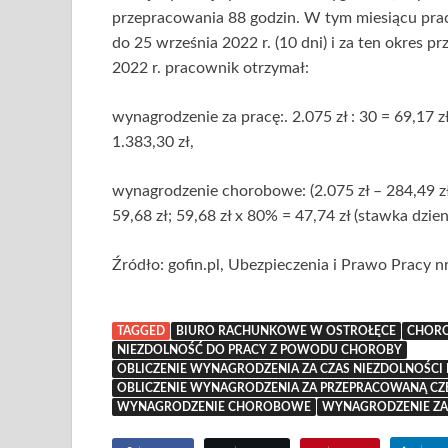
przepracowania 88 godzin. W tym miesiącu pra
do 25 września 2022 r. (10 dni) i za ten okres
2022 r. pracownik otrzymał:
wynagrodzenie za pracę:. 2.075 zł : 30 = 69,17 zł
1.383,30 zł,
wynagrodzenie chorobowe: (2.075 zł – 284,49 zł)
59,68 zł; 59,68 zł x 80% = 47,74 zł (stawka dzien
Źródło: gofin.pl, Ubezpieczenia i Prawo Pracy n
TAGGED
BIURO RACHUNKOWE W OSTROŁĘCE
CHOR
NIEZDOLNOŚĆ DO PRACY Z POWODU CHOROBY
OBLICZENIE WYNAGRODZENIA ZA CZAS NIEZDOLNOŚC
OBLICZENIE WYNAGRODZENIA ZA PRZEPRACOWANĄ CZĘ
WYNAGRODZENIE CHOROBOWE
WYNAGRODZENIE ZA